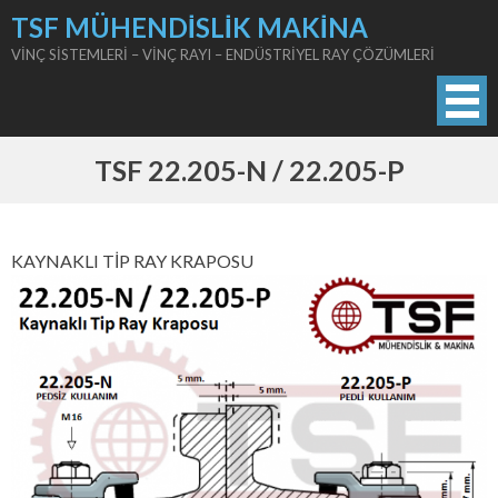
Skip
TSF MÜHENDİSLİK MAKİNA
to
VİNÇ SİSTEMLERİ – VİNÇ RAYI – ENDÜSTRİYEL RAY ÇÖZÜMLERİ
content
TSF 22.205-N / 22.205-P
KAYNAKLI TİP RAY KRAPOSU