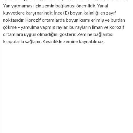
Yan yatmaması için zemin bağlantısı önemlidir. Yanal
kuvvetlere karşı narindir. İnce (E) boyun kalınlığı en zayıf
noktasıdır. Korozif ortamlarda boyun kısmı erimiş ve burdan
çökme – yamulma yapmış raylar, bu rayların liman ve korozif
ortamlara uygun olmadığını gösterir. Zemine bağlantısı
krapolarla sağlanır. Kesinlikle zemine kaynatılmaz.
A45 rail dimensions A45 rail weight A45 rail width A45 rail
drawing, A55 rail dimensions A55 rail weight A55 rail width
A55 rail drawing, A65 rail dimensions A65 rail weight A65 rail
width A65 rail drawing, A75 rail dimensions A75 rail weight
A75 rail width A75 rail drawing, A100 rail dimensions A100 rail
weight A100 rail width A100 rail drawing, A125 rail
dimensions A125 rail weight A125 rail width A125 rail
technical drawing, S10 rail dimensions S10 rail weight S10 rail
width S10 rail technical drawing, S14 rail dimensions S14 rail