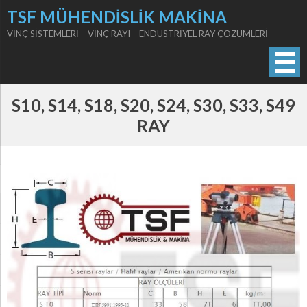
Skip
TSF MÜHENDİSLİK MAKİNA
to
VİNÇ SİSTEMLERİ – VİNÇ RAYI – ENDÜSTRİYEL RAY ÇÖZÜMLERİ
content
S10, S14, S18, S20, S24, S30, S33, S49
RAY