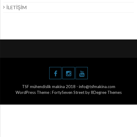
İLETİŞİM
TSF mühendislik makina 2018 - info@tsfmakina.com
WordPress Theme :
FortySeven Street
by 8Degree Themes