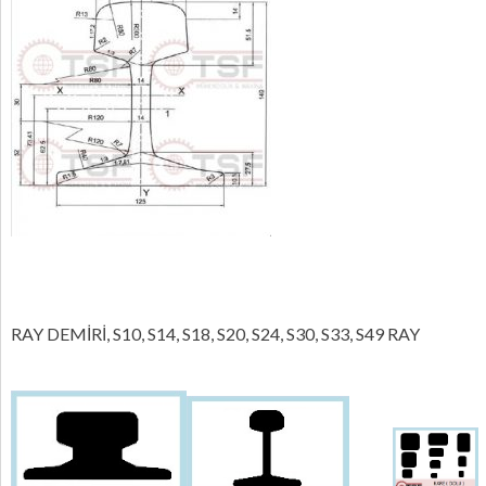
RAY DEMİRİ, S10, S14, S18, S20, S24, S30, S33, S49 RAY