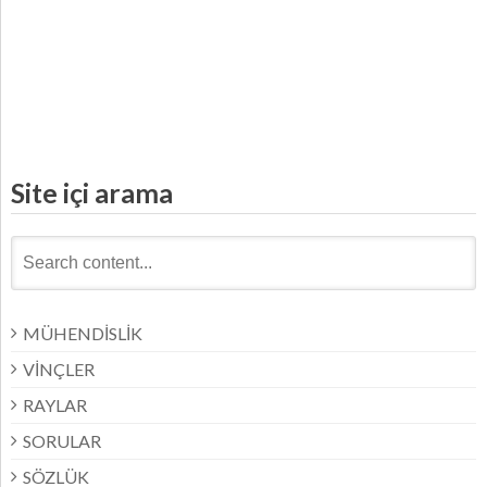
30 rail weight S 30 rail width S 30 rail drawing, S 49 rail
dimensions S 49 rail weight S 49 rail width S 49 rail drawing, CR
135 rail dimensions CR 135 rail weight CR 135 rail width CR
135 rail technical drawing,
Site içi arama
Search
for:
MÜHENDİSLİK
VİNÇLER
RAYLAR
SORULAR
SÖZLÜK