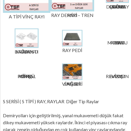
ST52 SOĞUK ÇEKME KARE DOLU RAY
RAY DEMİRİ – TREN RAYI
A TİPİ VİNÇ RAYI
RAY MONTAJ – RAY PROJE
RAY PEDİ
RAY BAĞLANTI KRAPOSU
KÖPRÜ VİNÇ – PORTAL VİNÇ
VİNÇ BAKIM REVİZYON
AĞIR SANAYİ VİNÇLERİ
S SERİSİ ( S TİPİ ) RAY, RAYLAR Diğer Tip Raylar
Demiryolları için geliştirilmiş, yanal mukavemeti düşük fakat
dikey mukavemeti yüksek raylardır. İkinci el piyasası cıkma ray
olarak zengin olduğundan en çok kullanılan vinç raylarındandır.